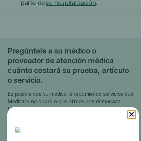
parte de
su hospitalización
.
Pregúntele a su médico o
proveedor de atención médica
cuánto costará su prueba, artículo
o servicio.
Es posible que su médico le recomiende servicios que
Medicare no cubre o que ofrece con demasiada
frecuencia. Esto podría resultar en costos adicionales
para usted. Asegúrese de consultar con su médico
sobre las razones de estas recomendaciones y lo
que realmente cubrirá Medicare.