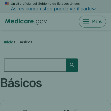
Saltar
Un sitio oficial del Gobierno de Estados Unidos
Así es como usted puede verificarlo
al
contenido
principal
Menu
Inicio
Básicos
BUSCAR
Buscar
Básicos