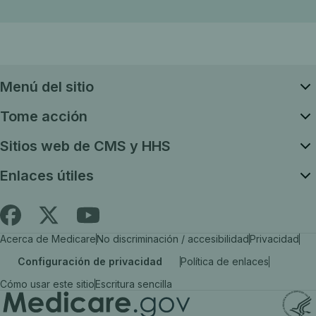
Menú del sitio
Tome acción
Sitios web de CMS y HHS
Enlaces útiles
Siga
Busque
Busque
Acerca de Medicare
No discriminación / accesibilidad
Privacidad
es.Medicare.gov
Medicare.gov
Medicare.gov
Configuración de privacidad
Política de enlaces
en
en
en
Cómo usar este sitio
Escritura sencilla
X
Facebook
YouTube
(el
(el
(el