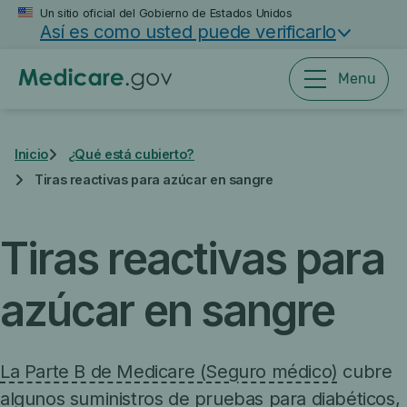
Saltar
Un sitio oficial del Gobierno de Estados Unidos
Así es como usted puede verificarlo
al
contenido
principal
Menu
Inicio
¿Qué está cubierto?
Tiras reactivas para azúcar en sangre
Tiras reactivas para
azúcar en sangre
La Parte B de Medicare (Seguro médico)
cubre
algunos suministros de pruebas para diabéticos,