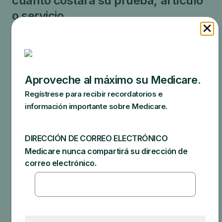
cuánto costará su prueba, artículo
o servicio.
Es posible que su médico le recomiende servicios que
Medicare no cubre o que ofrece con demasiada
frecuencia. Esto podría resultar en costos adicionales
para usted. Asegúrese de consultar con su médico
sobre las razones de estas recomendaciones y lo
que realmente cubrirá Medicare.
Las cantidades específicas que podría deber
dependen de:
Otro seguro que tenga
Cuánto cobre su médico
Si el médico acepta la asignación
El tipo de instalación
El lugar donde obtenga la prueba, artículo o