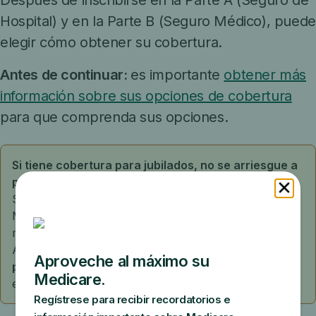
Después de inscribirse en la Parte A (Seguro de
Hospital) y en la Parte B (Seguro Médico), puede
elegir cómo obtener su cobertura.
Antes de continuar:
es importante
obtener más
información sobre sus opciones de cobertura
para que comprenda sus opciones.
Si tiene cobertura para jubilados, no se arriesgue a
perderla. Verifique antes de unirse a un plan.
Su empleador puede ofrecer cobertura cuando tiene
Medicare, como un plan suplementario, un plan de
medicamentos recetados o un plan Medicare
Advantage. Si es así,
pregunte si usted o su familia
perderán su cobertura para jubilados
si se inscribe
en un plan que el empleador no ofrece.