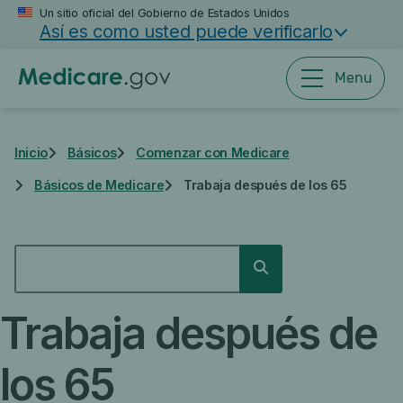
Saltar
Un sitio oficial del Gobierno de Estados Unidos
Así es como usted puede verificarlo
al
contenido
principal
Menu
Inicio
Básicos
Comenzar con Medicare
Básicos de Medicare
Trabaja después de los 65
BUSCAR
Buscar
Trabaja después de
los 65