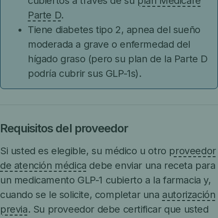
cubiertos a través de su
plan Medicare
Parte D
.
Tiene diabetes tipo 2, apnea del sueño
moderada a grave o enfermedad del
hígado graso (pero su plan de la Parte D
podría cubrir sus GLP-1s).
Requisitos del proveedor
Si usted es elegible, su médico u otro
proveedor
de atención médica
debe enviar una receta para
un medicamento GLP-1 cubierto a la farmacia y,
cuando se le solicite, completar una
autorización
previa
. Su proveedor debe certificar que usted