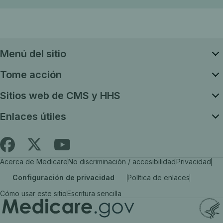
Menú del sitio
Tome acción
Sitios web de CMS y HHS
Enlaces útiles
Siga
Busque
Busque
Acerca de Medicare
No discriminación / accesibilidad
Privacidad
es.Medicare.gov
Medicare.gov
Medicare.gov
Configuración de privacidad
Política de enlaces
en
en
en
Cómo usar este sitio
Escritura sencilla
X
Facebook
YouTube
(el
(el
(el