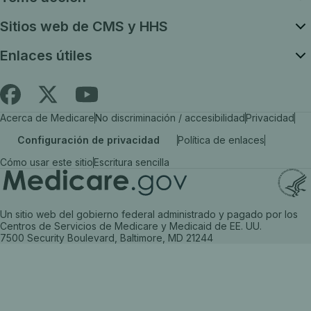
Sitios web de CMS y HHS
Enlaces útiles
Siga
Busque
Busque
Acerca de Medicare
No discriminación / accesibilidad
Privacidad
es.Medicare.gov
Medicare.gov
Medicare.gov
Configuración de privacidad
Política de enlaces
en
en
en
Cómo usar este sitio
Escritura sencilla
X
Facebook
YouTube
(el
(el
(el
enlace
enlace
enlace
Un sitio web del gobierno federal administrado y pagado por los
Centros de Servicios de Medicare y Medicaid de EE. UU.
se
se
se
7500 Security Boulevard, Baltimore, MD 21244
abre
abre
abre
en
en
en
una
una
una