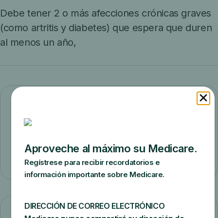
Debe tener 2 o más afecciones crónicas graves
(como artritis y diabetes) que espera que duren
al menos un año,
Costos
Después de alcanzar el
deducible de la
Parte B
, usted paga el
coseguro
por estos
servicios.
Con qué frecuencia