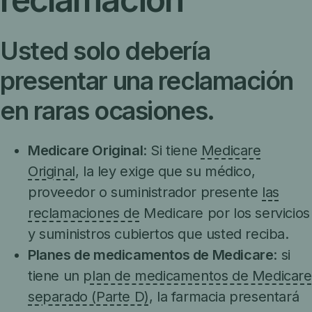
Usted solo debería
presentar una reclamación
en raras ocasiones.
Medicare Original
: Si tiene
Medicare
Original
, la ley exige que su médico,
proveedor o suministrador presente
las
reclamaciones de
Medicare por los servicios
y suministros cubiertos que usted reciba.
Planes de medicamentos de Medicare
: si
tiene un
plan de medicamentos de Medicare
separado (Parte D)
, la farmacia presentará