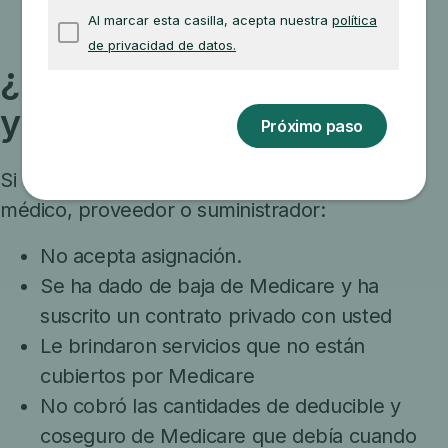
¿Por qué recibí una factura
y qué hago con ella?
Si recibe una factura, puede deberse a su
médico, proveedor o suministrador:
No acepta asignación.
Se ha dado de baja de Medicare y ha
suscrito un contrato privado con usted
Le brindaron servicios que no están
cubiertos por Medicare
No cobró las cantidades de deducible y
coseguro de Medicare que debía cuando