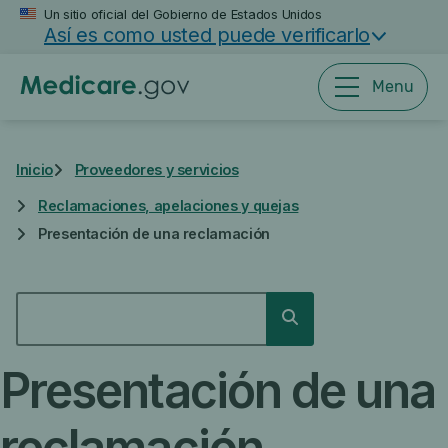
Saltar
Un sitio oficial del Gobierno de Estados Unidos
Así es como usted puede verificarlo
al
contenido
principal
Menu
Inicio
Proveedores y servicios
Reclamaciones, apelaciones y quejas
Presentación de una reclamación
BUSCAR
Buscar
Presentación de una
reclamación