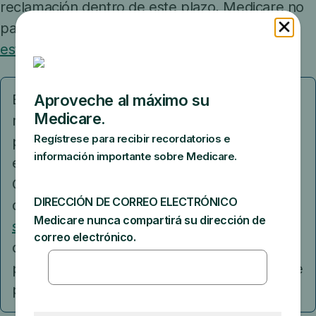
reclamación dentro de este plazo, Medicare no
pagará su parte.
¿Cómo puedo comprobar el
estado de un reclamo una vez presentado?
Ejemplo: Si consulta a su médico el 22de
marzo de 2019, su médico debe haber
presentado la reclamación de Medicare para
esa visita antes del 22de marzo de 2020.
Consulte el "
Resumen de Medicare
" (MSN)
que recibe por correo,
acceda a su cuenta
segura de Medicare
o compruebe las
declaraciones de reclamaciones de su plan
para asegurarse de que las reclamaciones se
presentan a tiempo.