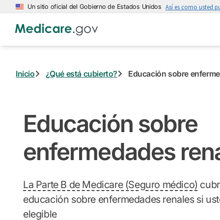
Saltar
Un sitio oficial del Gobierno de Estados Unidos
Así es como usted pu
al
contenido
principal
Inicio
¿Qué está cubierto?
Educación sobre enferme
Educación sobre
enfermedades ren
La Parte B de Medicare (Seguro médico)
cubr
educación sobre enfermedades renales si ust
elegible