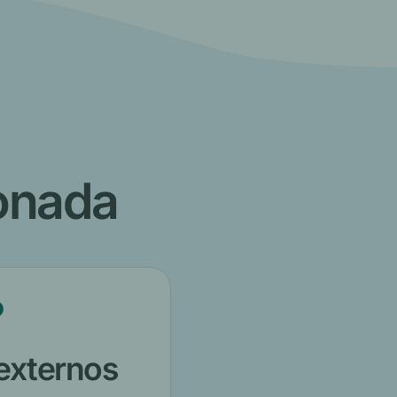
ionada
externos