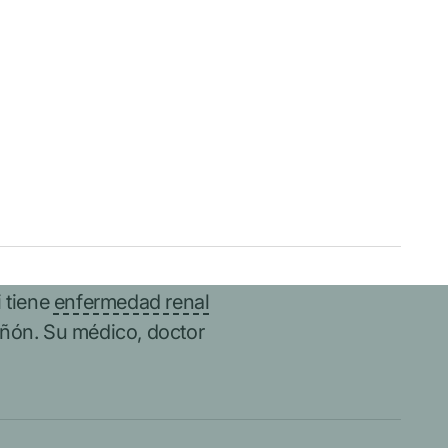
 tiene
enfermedad renal
riñón. Su médico, doctor