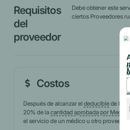
Requisitos
Debe obtener este serv
ciertos Proveedores ru
del
proveedor
Costos
Después de alcanzar el
deducible
de la Pa
20% de la
cantidad aprobada por Medica
el servicio de un médico u otro proveedo