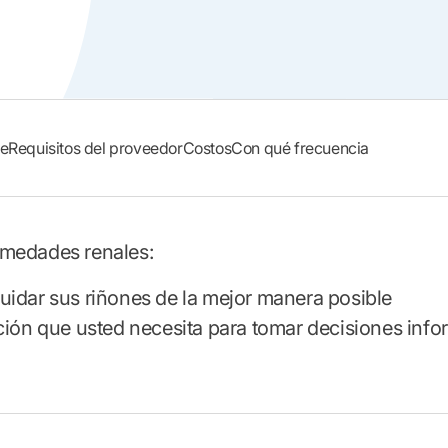
le
Requisitos del proveedor
Costos
Con qué frecuencia
rmedades renales:
idar sus riñones de la mejor manera posible
ción que usted necesita para tomar decisiones inf