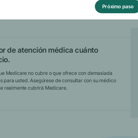
or de atención médica cuánto
cio.
que Medicare no cubre o que ofrece con demasiada
les para usted. Asegúrese de consultar con su médico
ue realmente cubrirá Medicare.