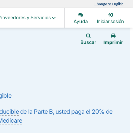
Change to English
roveedores y Servicios
Ayuda
Iniciar sesión
Buscar
Imprimir
esta
página
gible
ducible
de la Parte B, usted paga el 20% de
Medicare