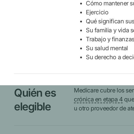
Cómo mantener su
Ejercicio
Qué significan sus
Su familia y vida s
Trabajo y finanza
Su salud mental
Su derecho a decidi
Quién es
Medicare cubre los ser
crónica en etapa 4
que 
elegible
u otro proveedor de at