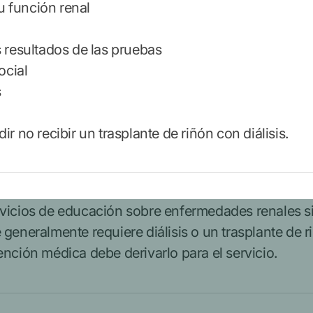
 función renal
 resultados de las pruebas
ocial
s
r no recibir un trasplante de riñón con diálisis.
vicios de educación sobre enfermedades renales si
generalmente requiere diálisis o un trasplante de 
ención médica debe derivarlo para el servicio.