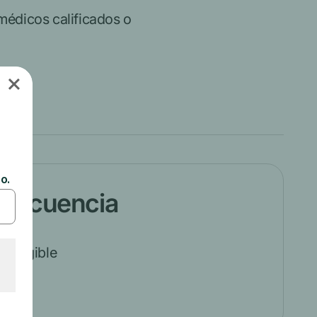
médicos calificados o
frecuencia
s elegible