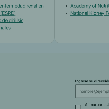
 enfermedad renal en
Academy of Nutrit
l (ESRD)
National Kidney 
 de diálisis
nales
Ingrese su direcció
Al marcar est