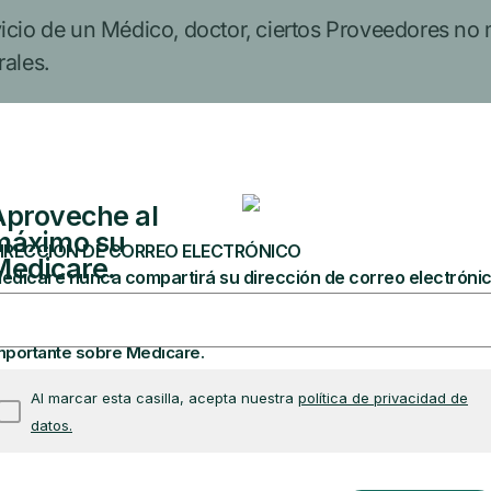
icio de un Médico, doctor, ciertos Proveedores no 
rales.
Con qué 
rte B, usted paga el
Hasta 6 sesiones, si e
re
por sesión si recibe
r de atención médica.