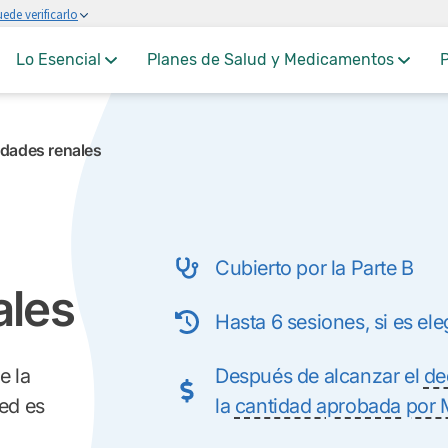
ede verificarlo
Lo Esencial
Planes de Salud y Medicamentos
P
dades renales
Cubierto por la Parte B
ales
Hasta 6 sesiones, si es ele
e la
Después de alcanzar el
de
ed es
la
cantidad aprobada por 