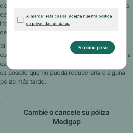
de reclamos como prueba de que su cobertura
está siendo cancelada. Es posible que deba
incluirlas con su solicitud de Medigap para
demostrar que tiene un derecho garantizado.
Si desea
cancelar
su póliza Medigap,
comuníquese con su compañía de seguros para
cancelarla. Si abandona su póliza de Medigap,
es posible que no pueda recuperarla o alguna
póliza más tarde.
Cambie o cancele su póliza
Medigap