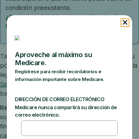
condición preexistente.
¿Cuándo cubrirá la nueva póliza Medigap
mi condición preexistente?
También tiene derecho a cambiar o cancelar su
póliza de Medigap en algunas situaciones bajo la
ley federal. Consulte con su
Departamento de
Seguros del Estado
qué derechos podría tener
bajo la ley estatal.
Recordatorio
: Asegúrese de presentar su
solicitud no más de 63 días después de que
finalice su cobertura. Conserve copias de
cartas, avisos, correos electrónicos o rechazos