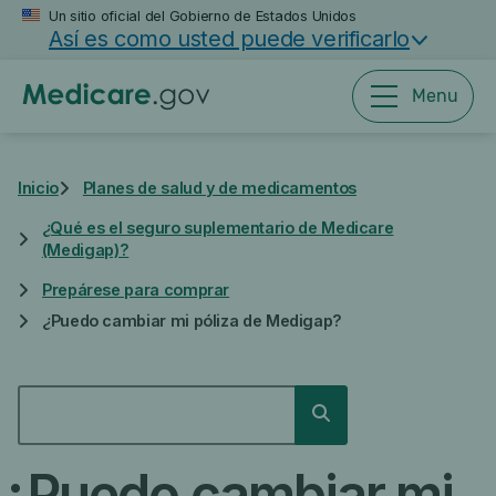
Saltar
Un sitio oficial del Gobierno de Estados Unidos
Así es como usted puede verificarlo
al
contenido
principal
Menu
Inicio
Planes de salud y de medicamentos
¿Qué es el seguro suplementario de Medicare
(Medigap)?
Prepárese para comprar
¿Puedo cambiar mi póliza de Medigap?
BUSCAR
Buscar
¿Puedo cambiar mi