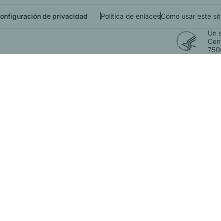
onfiguración de privacidad
Política de enlaces
Cómo usar este sit
Un s
Cen
750