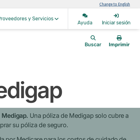
Change to English
roveedores y Servicios
Ayuda
Iniciar sesión
Buscar
Imprimir
esta
página
edigap
e Medigap.
Una póliza de Medigap solo cubre a
rar su póliza de seguro.
da por Medicare para los costos de cuidado de