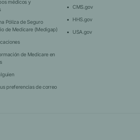
pos médicos y
CMS.gov
s
HHS.gov
na Póliza de Seguro
io de Medicare (Medigap)
USA.gov
icaciones
ormación de Medicare en
s
alguien
us preferencias de correo