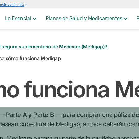
ede verificarlo
Lo Esencial
Planes de Salud y Medicamentos
P
l seguro suplementario de Medicare (Medigap)?
a cómo funciona Medigap
o funciona M
—
Parte A y Parte B
—
para comprar una póliza d
 desean cobertura de Medigap, ambos deberán comp
ón, Medicare pagará su parte de la cantidad aproba