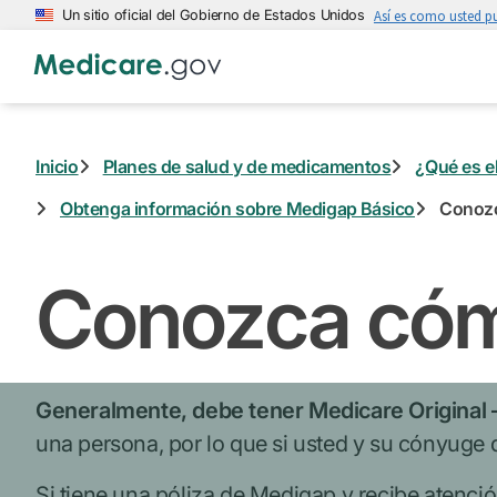
Saltar
Un sitio oficial del Gobierno de Estados Unidos
Así es como usted pu
al
contenido
principal
Inicio
Planes de salud y de medicamentos
¿Qué es e
Obtenga información sobre Medigap Básico
Conozc
Conozca cóm
Generalmente, debe tener Medicare Original
una persona, por lo que si usted y su cónyuge
Si tiene una póliza de Medigap y recibe atenci