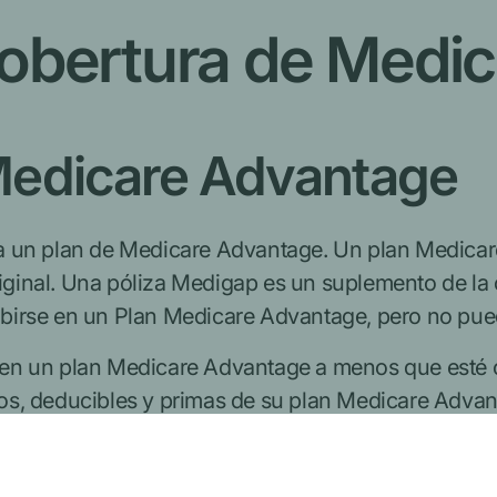
cobertura de Medic
Medicare Advantage
a un plan de Medicare Advantage. Un plan Medicar
ginal. Una póliza Medigap es un suplemento de la
birse en un Plan Medicare Advantage, pero no pue
 en
un plan Medicare Advantage a menos que esté 
s, deducibles y primas de su plan Medicare Advan
se con su plan Medicare Advantage para ver si pue
rse a un plan Medicare Advantage por primera vez,