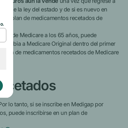
e seguros aún la vende
una vez que regrese a
do de la ley del estado y de si es nuevo en
 en un plan de medicamentos recetados de
rte A de Medicare a los 65 años, puede
 cambia a Medicare Original dentro del primer
 un plan de medicamentos recetados de Medicare
recetados
 lo tanto, si se inscribe en Medigap por
s, puede inscribirse en un plan de