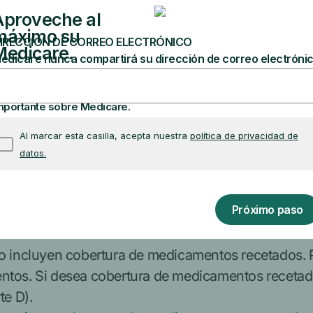
erar su póliza de Medigap
si la misma compañía d
puede comprar ciertas pólizas de Medigap dependien
 También podría tener la oportunidad de inscribirse
age cuando era elegible por primera vez para la Pa
as por una compañía de seguros en su estado si se
. También podría tener la oportunidad de unirse a
ra de medicamentos 
ncluyen cobertura de medicamentos recetados. Por
entos. Si desea cobertura de medicamentos recetado
te D).