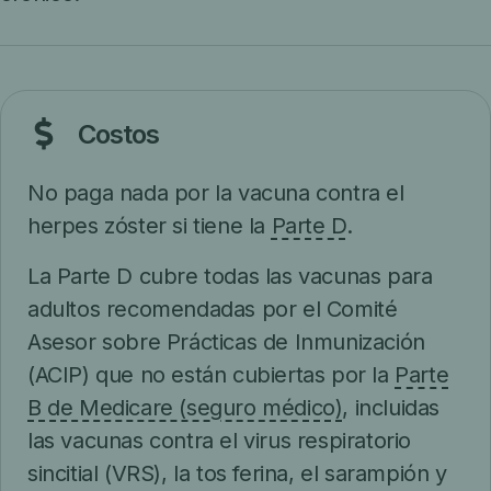
Costos
No paga nada por la vacuna contra el
herpes zóster si tiene la
Parte D
.
La Parte D cubre todas las vacunas para
adultos recomendadas por el Comité
Asesor sobre Prácticas de Inmunización
(ACIP) que no están cubiertas por la
Parte
B de Medicare (seguro médico)
, incluidas
las vacunas contra el virus respiratorio
sincitial (VRS), la tos ferina, el sarampión y