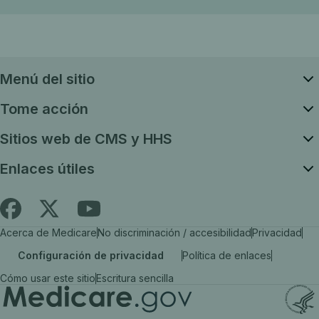
Menú del sitio
Tome acción
Sitios web de CMS y HHS
Enlaces útiles
Siga
Busque
Busque
Acerca de Medicare
No discriminación / accesibilidad
Privacidad
es.Medicare.gov
Medicare.gov
Medicare.gov
Configuración de privacidad
Política de enlaces
en
en
en
Cómo usar este sitio
Escritura sencilla
X
Facebook
YouTube
(el
(el
(el