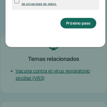
Otra información
relacionada
Temas relacionados
Vacuna contra el virus respiratorio
sincitial (VRS)