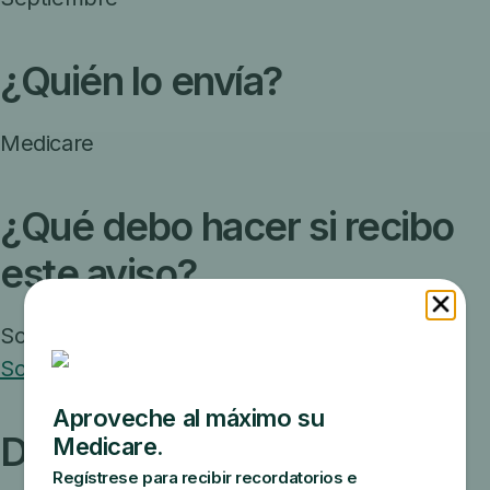
¿Quién lo envía?
Medicare
¿Qué debo hacer si recibo
este aviso?
Solicite ayuda adicional por medio del
Seguro
Social
o de una
oficina de Medicaid
.
Descargar una muestra