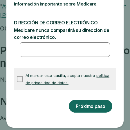
"
Aviso de pérdida del certificado de acreditación
[PDF, 57.7 KB]
"
Obtenga este aviso en
español [PDF, 74.7 KB].
Publicación, producto u otro
número
N.º del producto 11198
Nombre no oficial
Aviso gris